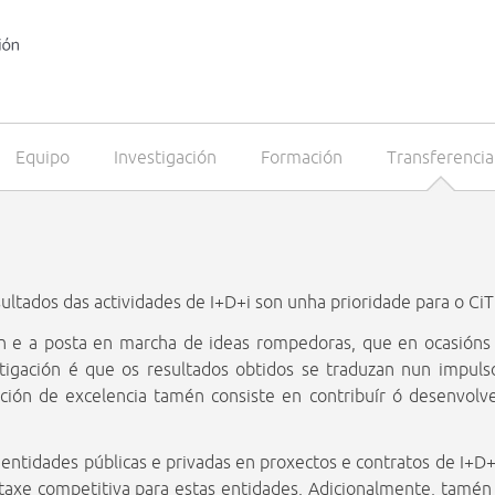
Equipo
Investigación
Formación
Transferencia
esultados das actividades de I+D+i son unha prioridade para o CiT
n e a posta en marcha de ideas rompedoras, que en ocasións 
stigación é que os resultados obtidos se traduzan nun impul
ación de excelencia tamén consiste en contribuír ó desenvolv
entidades públicas e privadas en proxectos e contratos de I+D+
taxe competitiva para estas entidades. Adicionalmente, tamén