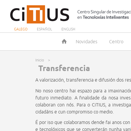
GALEGO
ESPAÑOL
ENGLISH
Novidades
Centro
Inicio
>
You are here
Transferencia
A valorización, transferencia e difusión dos r
No noso centro hai espazo para a imaxinació
futuro inmediato. A finalidade da nosa inve
colaboran con nós. Para o CiTIUS, a investig
cidadáns e cun compromiso co medio.
É por iso que colaboramos dende fai anos con 
e tecnolóxicos que se converterán nunha van