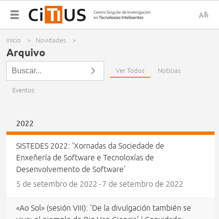
x
S
Menú
Inicio
>
Novidades
>
d
principal
You are here
Arquivo
Ver Todos
Noticias
i
Eventos
c
2022
SISTEDES 2022: 'Xornadas da Sociedade de
Enxeñería de Software e Tecnoloxías de
Desenvolvemento de Software'
5 de setembro de 2022
7 de setembro de 2022
-
«Ao Sol» (sesión VIII): 'De la divulgación también se