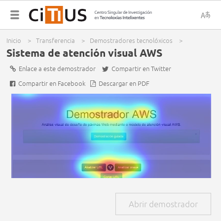
x
S
Menú
Inicio
>
Transferencia
>
Demostradores tecnolóxicos
>
d
principal
You are here
Sistema de atención visual AWS
Enlace a este demostrador
Compartir en Twitter
i
Compartir en Facebook
Descargar en PDF
c
Abrir demostrador